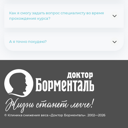
Как я смогу задать вопрос специалисту во время
прохождения курса?
А я точно похудею?
© Клиника снижения веса «Доктор Борменталь». 2002—2026