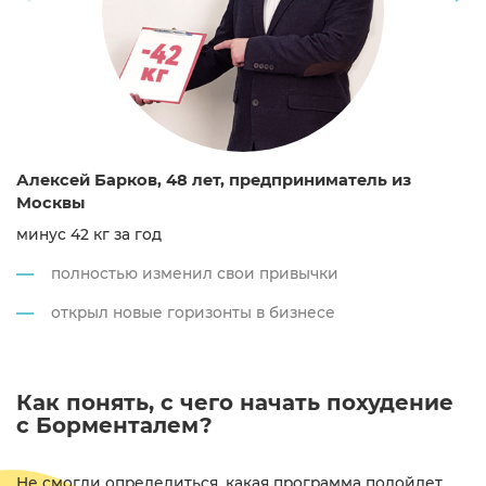
Алексей Барков, 48 лет, предприниматель из
Ш
Москвы
сн
минус 42 кг за год
О
о
полностью изменил свои привычки
Т
открыл новые горизонты в бизнесе
о
Как понять, с чего начать похудение
с Борменталем?
Не смогли определиться, какая программа подойдет