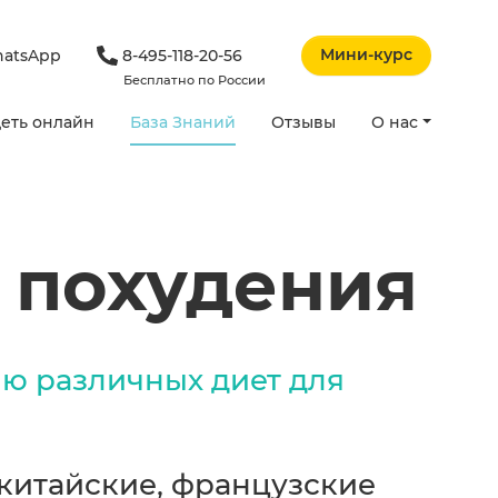
Мини-курс
atsApp
8-495-118-20-56
Бесплатно по России
еть онлайн
База Знаний
Отзывы
О нас
 похудения
ию различных диет для
китайские, французские