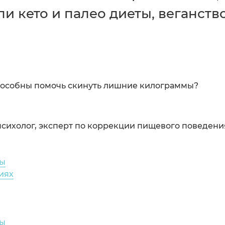
 кето и палео диеты, веганств
способны помочь скинуть лишние килограммы?
сихолог, эксперт по коррекции пищевого поведени
ты
иях
ты