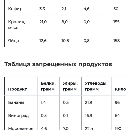
Кефир
3,3
2,1
4,6
50
Кролик,
21,0
8,0
0,0
155
мясо
Яйца
12,6
10,8
0,8
158
Таблица запрещенных продуктов
Белки,
Жиры,
Углеводы,
Продукт
грамм
грамм
грамм
Килок
Бананы
1,4
0,3
21,9
96
Виноград
0,5
0,1
16,9
64
Мороженое
4,6
7,0
22,4
190