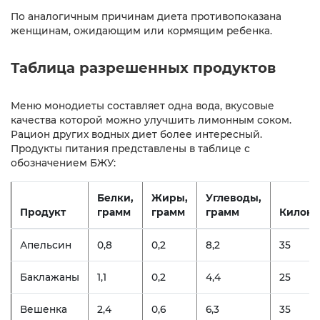
По аналогичным причинам диета противопоказана
женщинам, ожидающим или кормящим ребенка.
Таблица разрешенных продуктов
Меню монодиеты составляет одна вода, вкусовые
качества которой можно улучшить лимонным соком.
Рацион других водных диет более интересный.
Продукты питания представлены в таблице с
обозначением БЖУ:
Белки,
Жиры,
Углеводы,
Продукт
грамм
грамм
грамм
Килока
Апельсин
0,8
0,2
8,2
35
Баклажаны
1,1
0,2
4,4
25
Вешенка
2,4
0,6
6,3
35