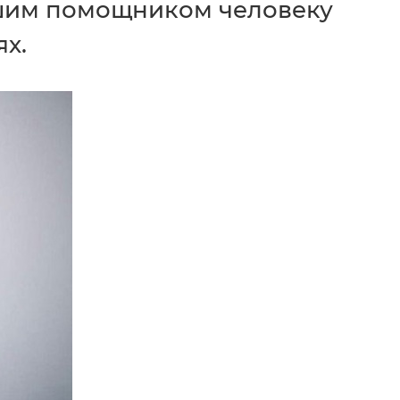
ошим помощником человеку
х.