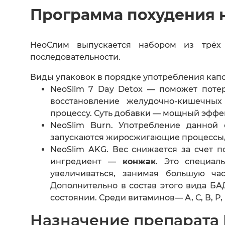
Программа похудения 
НеоСлим выпускается набором из трёх
последовательности.
Виды упаковок в порядке употребления капс
NeoSlim 7 Day Detox — поможет поте
восстановление желудочно-кишечных
процессу. Суть добавки — мощный эффек
NeoSlim Burn. Употребление данной
запускаются жиросжигающие процессы, у
NeoSlim AKG. Вес снижается за счет п
ингредиент —
конжак
. Это специал
увеличиваться, занимая большую ча
Дополнительно в состав этого вида Б
состоянии. Среди витаминов— А, С, В, Р
Назначение препарата 