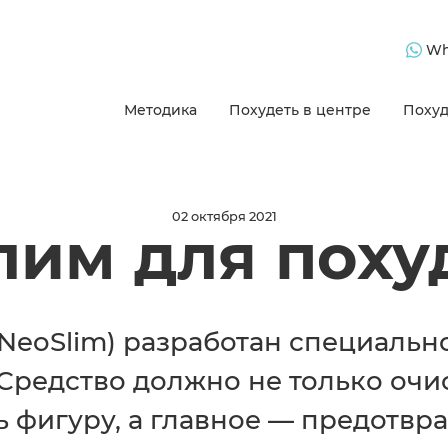
Wh
Методика
Похудеть в центре
Похуд
02 октября 2021
лим для поху
eoSlim) разработан специально
Средство должно не только очис
ь фигуру, а главное — предотвра