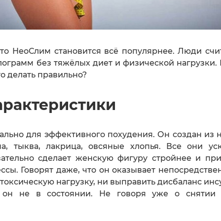
что НеоСлим становится всё популярнее. Люди счи
грамм без тяжёлых диет и физической нагрузки. И
то делать правильно?
характеристики
льно для эффективного похудения. Он создан из н
на, тыква, лакрица, овсяные хлопья. Все они у
зательно сделает женскую фигуру стройнее и пр
сы. Говорят даже, что он оказывает непосредств
 токсическую нагрузку, ни выправить дисбаланс ин
он не в состоянии. Не говоря уже о снятии 