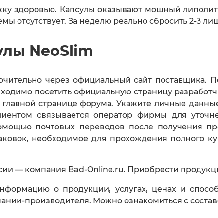
ку здоровью. Капсулы оказывают мощный липолити
ы отсутствует. За неделю реально сбросить 2-3 ли
улы NeoSlim
чительно через официальный сайт поставщика. П
обходимо посетить официальную страницу разработ
 главной странице форума. Укажите личные данные
лиентом связывается оператор фирмы для уточнен
помощью почтовых переводов после получения пр
аковок, необходимое для прохождения полного ку
ии — компания Bad-Online.ru. Приобрести продукци
формацию о продукции, услугах, ценах и способ
пании-производителя. Можно ознакомиться с соста