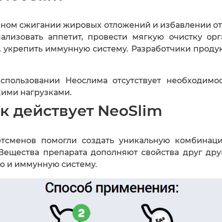
ивном сжигании жировых отложений и избавлении о
лизовать аппетит, провести мягкую очистку орг
, укрепить иммунную систему. Разработчики продук
использовании Неослима отсутствует необходимос
ими нагрузками.
к действует NeoSlim
тсменов помогли создать уникальную комбинац
ещества препарата дополняют свойства друг дру
ю и иммунную систему.