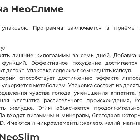
на НеоСлиме
 упаковок. Программа заключается в приёме 
ул:
рять лишние килограммы за семь дней. Добавка о
 функций. Эффективное похудение достигается
т детокс. Упаковка содержит семнадцать капсул.
 серии способствует достижению эффекта липос
скоряется метаболизм. Упаковка состоит из десяти
одавления чувства голода, уменьшения аппетита,
ьная клетчатка растительного происхождения, 
сть желудка. Этим объясняется продолжительн
АДа входят витамины и минералы, благодаря кото
, D. Имеются и микроэлементы: железо, калий, магни
NeoSlim