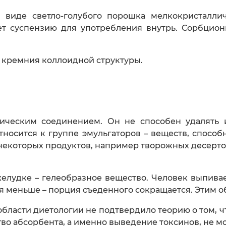
 виде светло-голубого порошка мелкокристаллич
зует суспензию для употребления внутрь. Сорбцио
 кремния коллоидной структуры.
ческим соединением. Он не способен удалять 
тносится к группе эмульгаторов – веществ, спосо
екоторых продуктов, например творожных десерто
елудке – гелеобразное вещество. Человек выпивае
тся меньше – порция съеденного сокращается. Этим 
 области диетологии не подтвердило теорию о том,
ство абсорбента, а именно выведение токсинов, не 