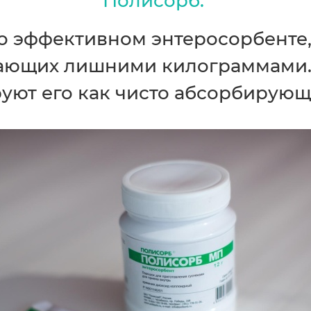
Полисорб.
к о эффективном энтеросорбенте
дающих лишними килограммами.
ют его как чисто абсорбирующ