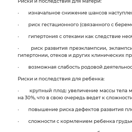
Риски и последствия для матери:
· изначальное снижение шансов наступле
· риск гестационного (связанного с береме
· гипертония с отеками как следствие необ
· риск развития преэклампсии, эклампсии 
гипертонии, отеков и других клинических п
· возможная слабость родовой деятельности,
Риски и последствия для ребенка:
· крупный плод: увеличение массы тела ма
на 30%, что в свою очередь ведет к сложност
· повышение риска дефектов развития пл
· сложности с кормлением ребенка грудью,