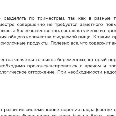
 разделять по триместрам, так как в разные 
местре совершенно не требуется заметного пов
ьше, а более качественно, составлять меню из пр
ия общего количества съедаемой пищи. К таким п
ломолочные продукты. Полезно все, что содержит в
местра является токсикоз беременных, который н
необходимо проконсультироваться с врачом и по
ологическое отторжение. При необходимости недос
т развитие системы кроветворения плода (соответс
х веществ будут являться мясо (лучше брать неж