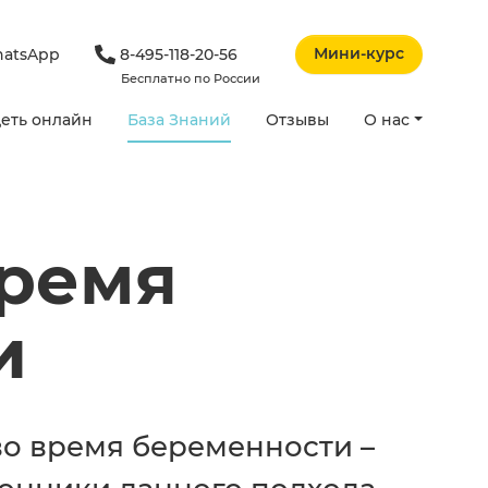
Мини-курс
atsApp
8-495-118-20-56
Бесплатно по России
еть онлайн
База Знаний
Отзывы
О нас
время
и
 во время беременности –