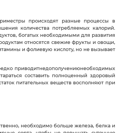
триместры происходят разные процессы в
ышения количества потребляемых калорий.
одуктов, богатых необходимыми для развития
родуктам относятся свежие фрукты и овощи,
итамины и фолиевую кислоту, но не вызывает
ередко приводитнедополучениюнеобходимых
стараться составить полноценный здоровый
таток питательных веществ восполняют при
твенно, необходимо больше железа, белка и
ирные сорта, чтобы не повышать суточную