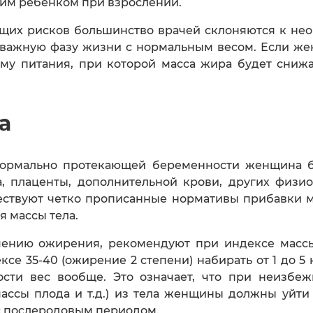
им ребенком при взрослении.
ющих рисков большинство врачей склоняются к н
у важную фазу жизни с нормальным весом. Если ж
му питания, при которой масса жира будет снижа
а
 нормально протекающей беременности женщина б
а, плаценты, дополнительной крови, других физи
ществуют четко прописанные нормативы прибавки 
я массы тела.
ению ожирения, рекомендуют при индексе массы 
ксе 35-40 (ожирение 2 степени) набирать от 1 до 5
ости вес вообще. Это означает, что при неизбеж
массы плода и т.д.) из тела женщины должны уйти
с послеродовым периодом.