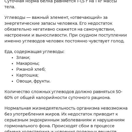
Суточная норма белка равняется 1-1,5 г на 1 кг массы
тела.
Углеводы — важный элемент, «отвечающий» за
энергетические запасы человека. Его недостаток
обязательно негативно скажется на самочувствии,
настроении и выносливости. При скудном поступлении
именно углеводов человек постоянно чувствует голод.
Еда, содержащая углеводы:
Злаки;
Макароны;
Ржаной хлеб;
Картошка;
Овощи, фрукты.
Количество сложных углеводов должно равняться 50-
60% от общей калорийности суточного рациона.
Нормальная жизнедеятельность организма невозможна
без употребления жиров. Их недостаток приводит к
серьезным эндокринным заболеваниям и нарушениям
гормонального фона. Происходят сбои в процессе
обмена холестерина и усвоения полезных веществ.