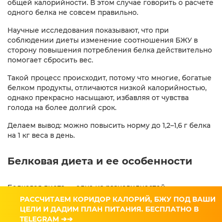
общей калорийности. В этом случае говорить о расчете
одного белка не совсем правильно.
Научные исследования показывают, что при
соблюдении диеты изменение соотношения БЖУ в
сторону повышения потребления белка действительно
помогает сбросить вес.
Такой процесс происходит, потому что многие, богатые
белком продукты, отличаются низкой калорийностью,
однако прекрасно насыщают, избавляя от чувства
голода на более долгий срок.
Делаем вывод: можно повысить норму до 1,2–1,6 г белка
на 1 кг веса в день.
Белковая диета и ее особенности
Белковая диета — одна из разновидностей
ограничений повседневного рациона. Часто этой диеты
РАССЧИТАЕМ КОРИДОР КАЛОРИЙ, БЖУ ПОД ВАШИ
придерживаются спортсмены, артисты, представители
ЦЕЛИ И ДАДИМ ПЛАН ПИТАНИЯ. БЕСПЛАТНО В
других профессий, чей успех зависит от внешнего вида
TELEGRAM ➔➔