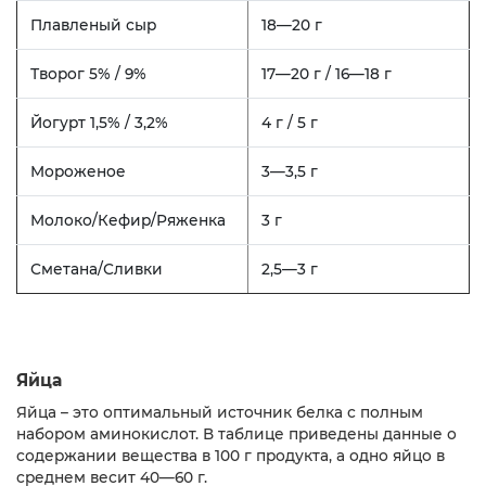
Плавленый сыр
18—20 г
Творог 5% / 9%
17—20 г / 16—18 г
Йогурт 1,5% / 3,2%
4 г / 5 г
Мороженое
3—3,5 г
Молоко/Кефир/Ряженка
3 г
Сметана/Сливки
2,5—3 г
Яйца
Яйца – это оптимальный источник белка с полным
набором аминокислот. В таблице приведены данные о
содержании вещества в 100 г продукта, а одно яйцо в
среднем весит 40—60 г.