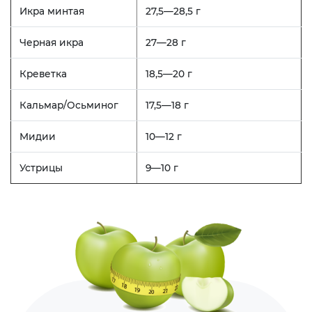
Икра минтая
27,5—28,5 г
Черная икра
27—28 г
Креветка
18,5—20 г
Кальмар/Осьминог
17,5—18 г
Мидии
10—12 г
Устрицы
9—10 г