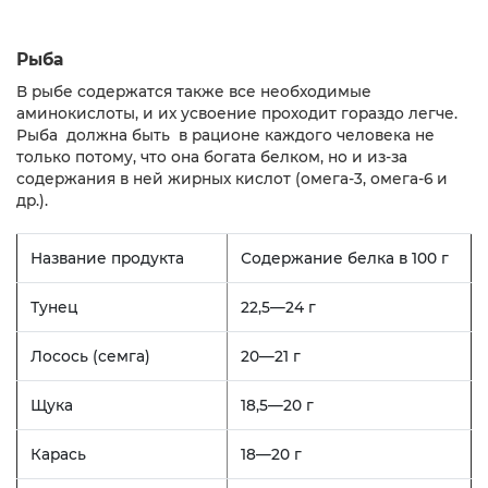
Рыба
В рыбе содержатся также все необходимые
аминокислоты, и их усвоение проходит гораздо легче.
Рыба должна быть в рационе каждого человека не
только потому, что она богата белком, но и из-за
содержания в ней жирных кислот (омега-3, омега-6 и
др.).
Название продукта
Содержание белка в 100 г
Тунец
22,5—24 г
Лосось (семга)
20—21 г
Щука
18,5—20 г
Карась
18—20 г