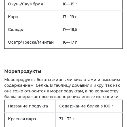
Окунь/Скумбрия
18—19 г
Карп
17—19 г
Сельдь
17—18,5 г
Осетр/Треска/Минтай
16—17 г
Морепродукты
Морепродукты богаты жирными кислотами и высоким
содержанием белка. В таблицу добавили икру, так как
она тоже относится к морепродуктам, а по количеству
белка опережает все вышеперечисленные источники.
Название продукта
Содержание белка в 100 г
Красная икра
31—32 г