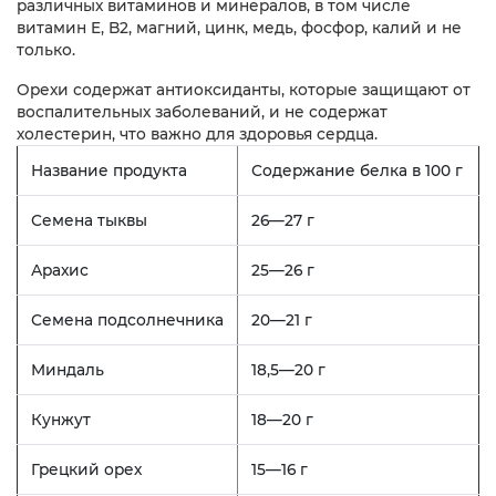
различных витаминов и минералов, в том числе
витамин E, B2, магний, цинк, медь, фосфор, калий и не
только.
Орехи содержат антиоксиданты, которые защищают от
воспалительных заболеваний, и не содержат
холестерин, что важно для здоровья сердца.
Название продукта
Содержание белка в 100 г
Семена тыквы
26—27 г
Арахис
25—26 г
Семена подсолнечника
20—21 г
Миндаль
18,5—20 г
Кунжут
18—20 г
Грецкий орех
15—16 г