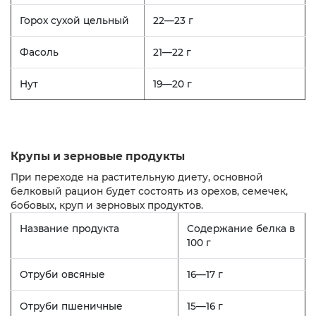
Горох сухой цельный
22—23 г
Фасоль
21—22 г
Нут
19—20 г
Крупы и зерновые продукты
При переходе на растительную диету, основной
белковый рацион будет состоять из орехов, семечек,
бобовых, круп и зерновых продуктов.
Название продукта
Содержание белка в
100 г
Отруби овсяные
16—17 г
Отруби пшеничные
15—16 г