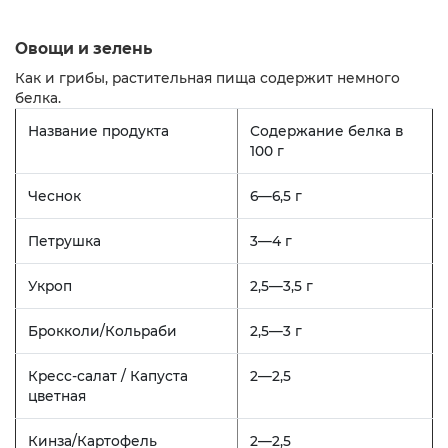
Овощи и зелень
Как и грибы, растительная пища содержит немного
белка.
Название продукта
Содержание белка в
100 г
Чеснок
6—6,5 г
Петрушка
3—4 г
Укроп
2,5—3,5 г
Брокколи/Кольраби
2,5—3 г
Кресс-салат / Капуста
2—2,5
цветная
Кинза/Картофель
2—2,5