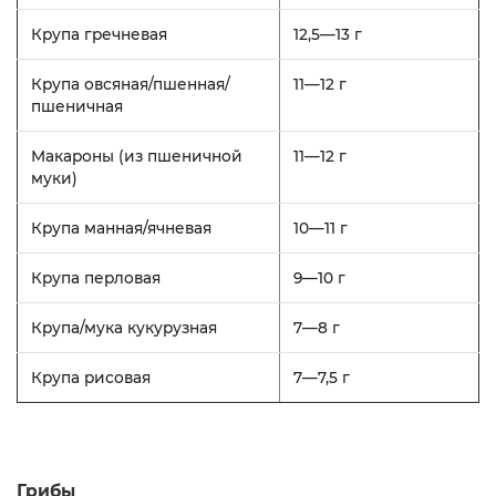
Крупа гречневая
12,5—13 г
Крупа овсяная/пшенная/
11—12 г
пшеничная
Макароны (из пшеничной
11—12 г
муки)
Крупа манная/ячневая
10—11 г
Крупа перловая
9—10 г
Крупа/мука кукурузная
7—8 г
Крупа рисовая
7—7,5 г
Грибы