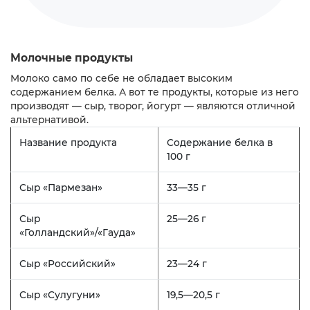
Молочные продукты
Молоко само по себе не обладает высоким
содержанием белка. А вот те продукты, которые из него
производят — сыр, творог, йогурт — являются отличной
альтернативой.
Название продукта
Содержание белка в
100 г
Сыр «Пармезан»
33—35 г
Сыр
25—26 г
«Голландский»/«Гауда»
Сыр «Российский»
23—24 г
Сыр «Сулугуни»
19,5—20,5 г