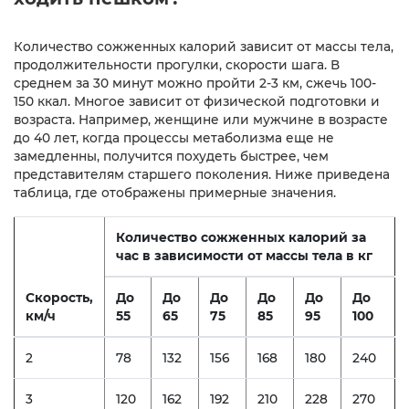
Количество сожженных калорий зависит от массы тела,
продолжительности прогулки, скорости шага. В
среднем за 30 минут можно пройти 2-3 км, сжечь 100-
150 ккал. Многое зависит от физической подготовки и
возраста. Например, женщине или мужчине в возрасте
до 40 лет, когда процессы метаболизма еще не
замедленны, получится похудеть быстрее, чем
представителям старшего поколения. Ниже приведена
таблица, где отображены примерные значения.
Количество сожженных калорий за
час в зависимости от массы тела в кг
Скорость,
До
До
До
До
До
До
км/ч
55
65
75
85
95
100
2
78
132
156
168
180
240
3
120
162
192
210
228
270