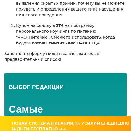
выявления скрытых причин, почему вы не можете
похудеть и определения вашего типа нарушения
пищевого поведения.
Купон на скидку в
21%
на программу
персонального коучинга по питанию
"PRO_Питание". Сможете использовать, когда
будете
готовы снизить вес НАВСЕГДА
.
Заполняйте форму ниже и записывайтесь в
предварительный список!
ВЫБОР РЕДАКЦИИ
Самые
эффективные
НОВАЯ СИСТЕМА ПИТАНИЯ. 1% УСИЛИЙ ЕЖЕДНЕВНО.
стратегии похудения
14 ДНЕЙ БЕСПЛАТНО ➔➔