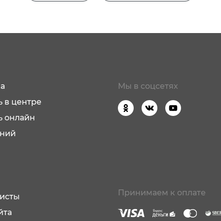
а
Мы в соцсетях
 в центре
ь онлайн
аний
Принимаем к оплате
исты
йта