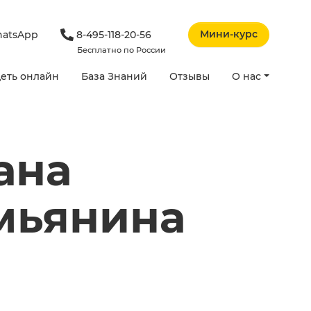
Мини-курс
atsApp
8-495-118-20-56
Бесплатно по России
еть онлайн
База Знаний
Отзывы
О нас
ана
мьянина