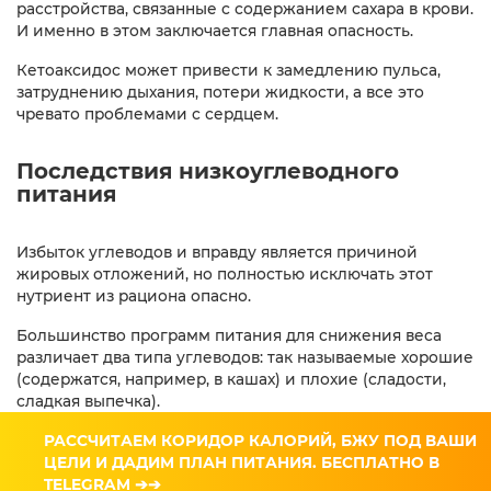
расстройства, связанные с содержанием сахара в крови.
И именно в этом заключается главная опасность.
Кетоаксидос может привести к замедлению пульса,
затруднению дыхания, потери жидкости, а все это
чревато проблемами с сердцем.
Последствия низкоуглеводного
питания
Избыток углеводов и вправду является причиной
жировых отложений, но полностью исключать этот
нутриент из рациона опасно.
Большинство программ питания для снижения веса
различает два типа углеводов: так называемые хорошие
(содержатся, например, в кашах) и плохие (сладости,
сладкая выпечка).
Роберт Аткинс не делает различия между видами
РАССЧИТАЕМ КОРИДОР КАЛОРИЙ, БЖУ ПОД ВАШИ
углеводов и предлагает максимально ограничить
ЦЕЛИ И ДАДИМ ПЛАН ПИТАНИЯ. БЕСПЛАТНО В
потребление продуктов, содержащих даже минимум
TELEGRAM ➔➔