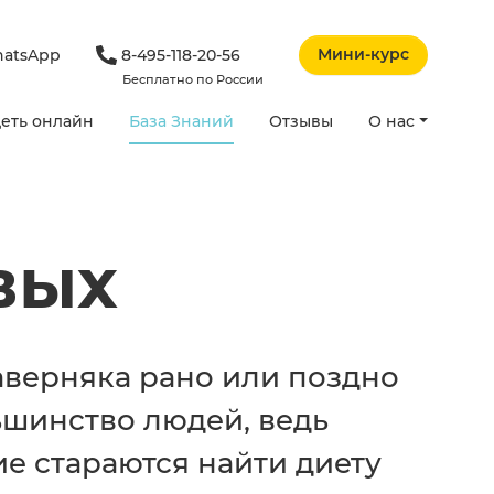
Мини-курс
atsApp
8-495-118-20-56
Бесплатно по России
еть онлайн
База Знаний
Отзывы
О нас
вых
аверняка рано или поздно
ьшинство людей, ведь
е стараются найти диету