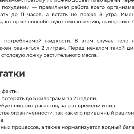
анизмом, поэтому их можно добавить во время пере
 похудении — правильная работа всего организм
пать до 11 часов, а встать не позже 8 утра. Им
, которые способствуют омоложению, очищению. 
м потребляемой жидкости. В этом случае тело 
ен равняться 2 литрам. Перед началом такой ди
ь столовую ложку растительного масла.
татки
 факты:
потерять до 5 килограмм за 2 недели.
ебует лишних расчетов, затрат времени и сил.
вства ограниченности, так как его привычный раци
в.
ных процессов, а также нормализуется водный бала