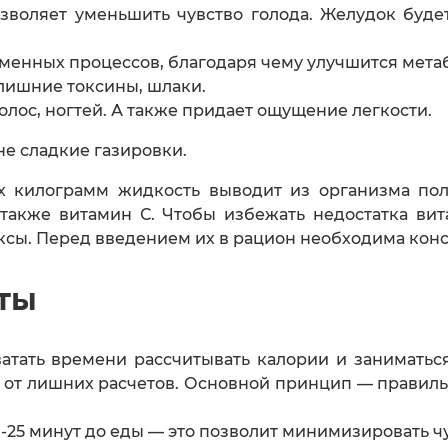
воляет уменьшить чувство голода. Желудок будет 
бменных процессов, благодаря чему улучшится мета
лишние токсины, шлаки.
олос, ногтей. А также придает ощущение легкости.
не сладкие газировки.
х килограмм жидкость выводит из организма пол
ет также витамин С. Чтобы избежать недостатка в
ы. Перед введением их в рацион необходима консу
ты
атать времени рассчитывать калории и заниматься
 от лишних расчетов. Основной принцип — правиль
-25 минут до еды — это позволит минимизировать чу