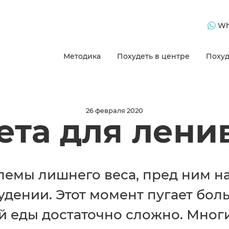
Wh
Методика
Похудеть в центре
Похуд
26 февраля 2020
ета для лени
лемы лишнего веса, пред ним н
худении. Этот момент пугает бол
й еды достаточно сложно. Многи