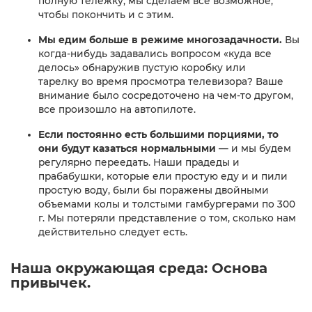
полную тележку, мы сделаем все возможное,
чтобы покончить и с этим.
Мы едим больше в режиме многозадачности.
Вы
когда-нибудь задавались вопросом «куда все
делось» обнаружив пустую коробку или
тарелку во время просмотра телевизора? Ваше
внимание было сосредоточено на чем-то другом,
все произошло на автопилоте.
Если постоянно есть большими порциями, то
они будут казаться нормальными
— и мы будем
регулярно переедать. Наши прадеды и
прабабушки, которые ели простую еду и и пили
простую воду, были бы поражены двойными
объемами колы и толстыми гамбургерами по 300
г. Мы потеряли представление о том, сколько нам
действительно следует есть.
Наша окружающая среда: Основа
привычек.