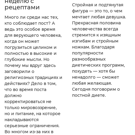
неделю с
Стройная и подтянутая
рецептами
фигура — это то, о чем
мечтает любая девушка.
Много ли среди нас тех,
Прекрасная половина
кто соблюдает пост? А
человечества всегда
ведь это особое время
стремится к изящным
для верующего человека,
изгибам и стройным
когда он может
ножкам. Благодаря
погрузиться целиком и
популярности
полностью в высокие и
разнообразных
глубокие мысли. Но
диетических программ,
почему мы вдруг здесь
похудеть — хотя бы
заговорили о
ненадолго — сможет
религиозных традициях и
любая желающая.
действиях? Дело в том,
Сегодня поговорим о
что во время поста
постной диете.
должно
корректироваться не
только мировоззрение,
но и питание, на которое
накладываются
серьезные ограничения.
Во многом из-за них в