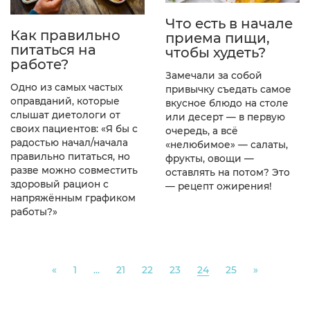
Что есть в начале
Как правильно
приема пищи,
питаться на
чтобы худеть?
работе?
Замечали за собой
Одно из самых частых
привычку съедать самое
оправданий, которые
вкусное блюдо на столе
слышат диетологи от
или десерт — в первую
своих пациентов: «Я бы с
очередь, а всё
радостью начал/начала
«нелюбимое» — салаты,
правильно питаться, но
фрукты, овощи —
разве можно совместить
оставлять на потом? Это
здоровый рацион с
— рецепт ожирения!
напряжённым графиком
работы?»
Previous
Next
«
1
...
21
22
23
24
25
»