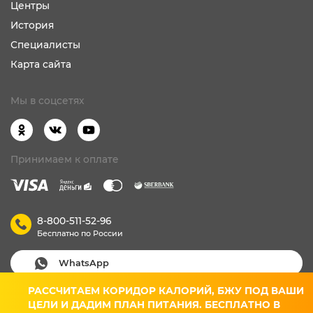
Центры
История
Специалисты
Карта сайта
Мы в соцсетях
Принимаем к оплате
8-800-511-52-96
Бесплатно по России
WhatsApp
РАССЧИТАЕМ КОРИДОР КАЛОРИЙ, БЖУ ПОД ВАШИ
Вход для клиентов
ЦЕЛИ И ДАДИМ ПЛАН ПИТАНИЯ. БЕСПЛАТНО В