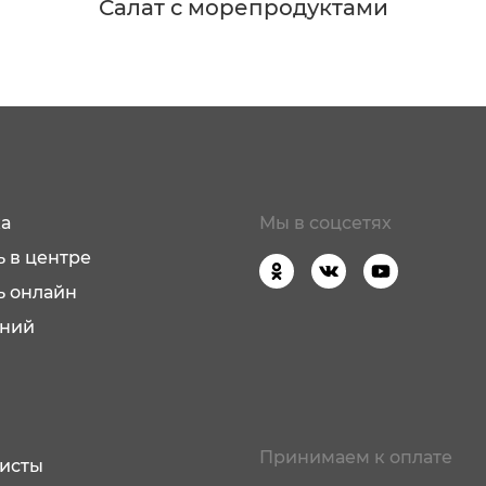
Салат с морепродуктами
а
Мы в соцсетях
 в центре
ь онлайн
аний
Принимаем к оплате
исты