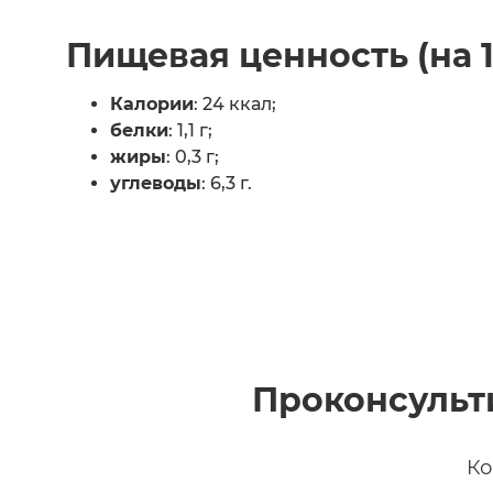
Пищевая ценность (на 
Калории
: 24 ккал;
белки
: 1,1 г;
жиры
: 0,3 г;
углеводы
: 6,3 г.
Проконсульт
Ко