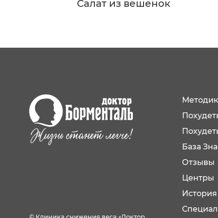
Салат из вешенок
Методик
Похудеть
Похудет
База Зн
Отзывы
Центры
История
Специал
© Клиника снижения веса «Доктор