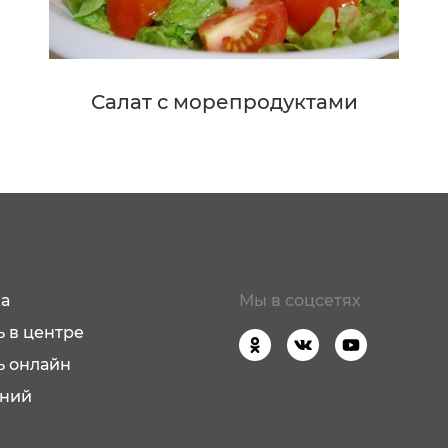
Салат с морепродуктами
а
Мы в соцсетях
 в центре
ь онлайн
аний