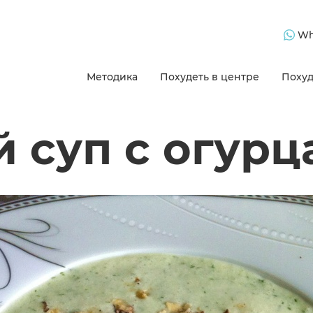
Wh
Методика
Похудеть в центре
Похуд
 суп с огур