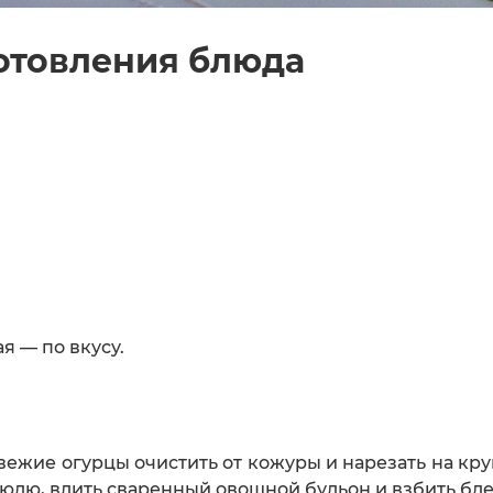
отовления блюда
я — по вкусу.
вежие огурцы очистить от кожуры и нарезать на кр
трюлю, влить сваренный овощной бульон и взбить б