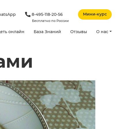
Мини-курс
atsApp
8-495-118-20-56
Бесплатно по России
еть онлайн
База Знаний
Отзывы
О нас
цами