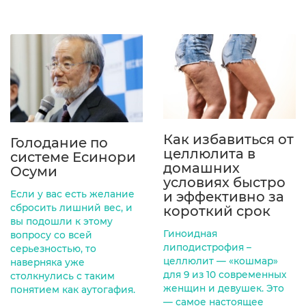
Как избавиться от
Голодание по
целлюлита в
системе Есинори
домашних
Осуми
условиях быстро
и эффективно за
Если у вас есть желание
сбросить лишний вес, и
короткий срок
вы подошли к этому
Гиноидная
вопросу со всей
липодистрофия –
серьезностью, то
целлюлит — «кошмар»
наверняка уже
для 9 из 10 современных
столкнулись с таким
женщин и девушек. Это
понятием как аутогафия.
— самое настоящее