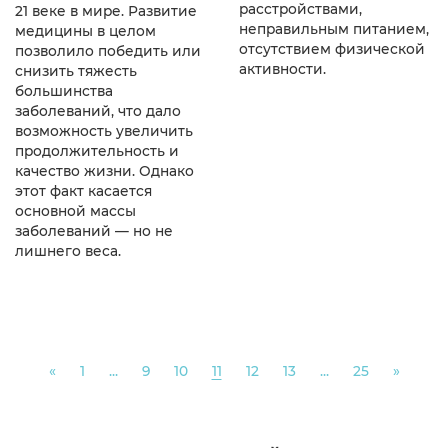
расстройствами,
21 веке в мире. Развитие
неправильным питанием,
медицины в целом
отсутствием физической
позволило победить или
активности.
снизить тяжесть
большинства
заболеваний, что дало
возможность увеличить
продолжительность и
качество жизни. Однако
этот факт касается
основной массы
заболеваний — но не
лишнего веса.
Previous
Next
«
1
...
9
10
11
12
13
...
25
»