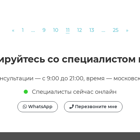
Previous
Nex
«
1
...
9
10
11
12
13
...
25
»
ируйтесь со специалистом 
нсультации — с 9:00 до 21:00, время — московс
Специалисты сейчас онлайн
WhatsApp
Перезвоните мне