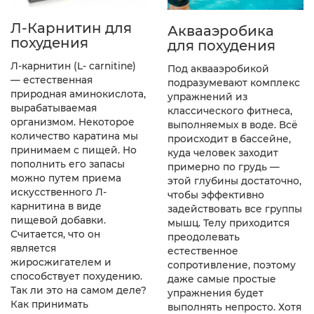
Л-Карнитин для
Аквааэробика
похудения
для похудения
Л-карнитин (L- carnitine)
Под аквааэробикой
— естественная
подразумевают комплекс
природная аминокислота,
упражнений из
вырабатываемая
классического фитнеса,
организмом. Некоторое
выполняемых в воде. Всё
количество каратина мы
происходит в бассейне,
принимаем с пищей. Но
куда человек заходит
пополнить его запасы
примерно по грудь —
можно путем приема
этой глубины достаточно,
искусственного Л-
чтобы эффективно
карнитина в виде
задействовать все группы
пищевой добавки.
мышц. Телу приходится
Считается, что он
преодолевать
является
естественное
жиросжигателем и
сопротивление, поэтому
способствует похудению.
даже самые простые
Так ли это на самом деле?
упражнения будет
Как принимать
выполнять непросто. Хотя