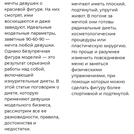
мечты девушек о
мечтают иметь плоский,
красивой фигуре. На них
подтянутый, упругий
смотрят, ими
живот. В погоне за
восхищаются и даже
мечтой они готовы
завидуют. Идеальные
радикальные диеты,
модельные параметры,
косметологические
заветные 90-60-90 —
процедуры или
мечта любой девушки.
пластическую хирургию.
Однако безупречная
Но проще и разумнее
фигура моделей — это
изменить повседневное
результат серьезной
меню и заняться
работы над собой,
физическими
включающей
упражнениями, при
изнурительные диеты. В
помощи которых можно
этой статье поговорим о
сделать фигуру более
диете, которую
спортивной и подтянутой.
применяют девушки
модельного бизнеса,
рассмотрим все ее
разновидности, правила,
достоинства и
недостатки.