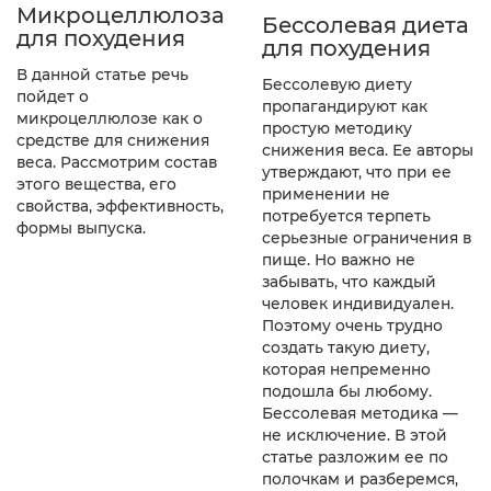
Микроцеллюлоза
Бессолевая диета
для похудения
для похудения
В данной статье речь
Бессолевую диету
пойдет о
пропагандируют как
микроцеллюлозе как о
простую методику
средстве для снижения
снижения веса. Ее авторы
веса. Рассмотрим состав
утверждают, что при ее
этого вещества, его
применении не
свойства, эффективность,
потребуется терпеть
формы выпуска.
серьезные ограничения в
пище. Но важно не
забывать, что каждый
человек индивидуален.
Поэтому очень трудно
создать такую диету,
которая непременно
подошла бы любому.
Бессолевая методика —
не исключение. В этой
статье разложим ее по
полочкам и разберемся,