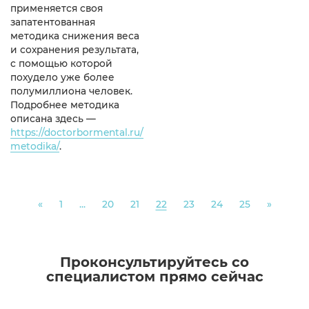
применяется своя
запатентованная
методика снижения веса
и сохранения результата,
с помощью которой
похудело уже более
полумиллиона человек.
Подробнее методика
описана здесь —
https://doctorbormental.ru/
metodika/
.
Previous
Next
«
1
...
20
21
22
23
24
25
»
Проконсультируйтесь со
специалистом прямо сейчас