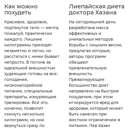
Лиепайская диета
Как можно
доктора Хазана
похудеть
На сегодняшний день
Красивое, здоровое,
разработана масса
подтянутое тело — мечта,
эффективных и
пожалуй, практически
уникальных методов
каждого. Лишние
борьбы с лишним весом,
килограммы приходят
предлагая которые,
незаметно и легко, но
авторы программ
расстаться с ними бывает
обещают
непросто. В погоне за
привлекательную
идеальной внешностью
внешность.
худеющие готовы на все:
Превалирующее
голодание,
большинство диет
низкокалорийное
направлено на быстрое
питание, специальные
похудение, при этом
препараты, изнуряющие
игнорируется вред для
тренировки. Всё это,
здоровья, который может
конечно, позволит
быть нанесен при
скинуть несколько
жестком ограничении в
килограмм, но они
питании. Лев Хазан
вернуться сразу по