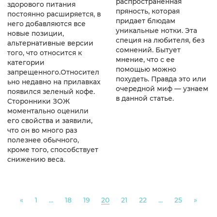
распространенная
здорового питания
пряность, которая
постоянно расширяется, в
придает блюдам
него добавляются все
уникальные нотки. Эта
новые позиции,
специя на любителя, без
альтернативные версии
сомнений. Бытует
того, что относится к
мнение, что с ее
категории
помощью можно
запрещенного.Относител
похудеть. Правда это или
ьно недавно на прилавках
очередной миф — узнаем
появился зеленый кофе.
в данной статье.
Сторонники ЗОЖ
моментально оценили
его свойства и заявили,
что он во много раз
полезнее обычного,
кроме того, способствует
снижению веса.
Previous
Next
«
1
...
18
19
20
21
22
...
25
»