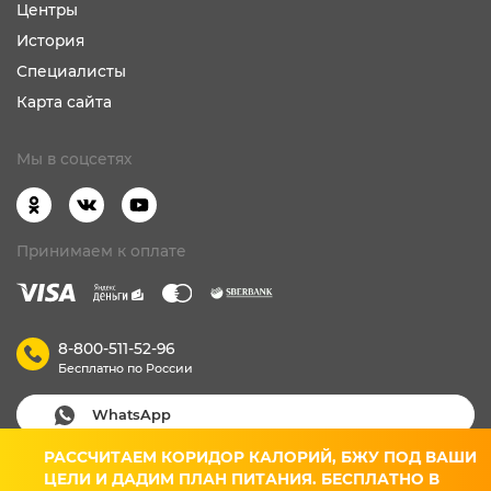
Центры
История
Специалисты
Карта сайта
Мы в соцсетях
Принимаем к оплате
8-800-511-52-96
Бесплатно по России
WhatsApp
РАССЧИТАЕМ КОРИДОР КАЛОРИЙ, БЖУ ПОД ВАШИ
Вход для клиентов
ЦЕЛИ И ДАДИМ ПЛАН ПИТАНИЯ. БЕСПЛАТНО В