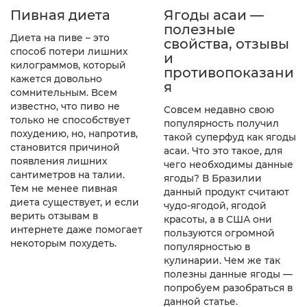
Пивная диета
Ягоды асаи —
полезные
Диета на пиве – это
свойства, отзывы
способ потери лишних
и
килограммов, который
противопоказани
кажется довольно
я
сомнительным. Всем
известно, что пиво не
Совсем недавно свою
только не способствует
популярность получил
похудению, но, напротив,
такой суперфуд как ягоды
становится причиной
асаи. Что это такое, для
появления лишних
чего необходимы данные
сантиметров на талии.
ягоды? В Бразилии
Тем не менее пивная
данный продукт считают
диета существует, и если
чудо-ягодой, ягодой
верить отзывам в
красоты, а в США они
интернете даже помогает
пользуются огромной
некоторым похудеть.
популярностью в
кулинарии. Чем же так
полезны данные ягоды —
попробуем разобраться в
данной статье.