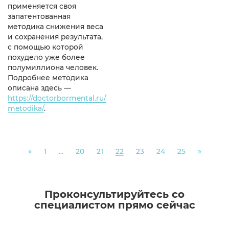
применяется своя
запатентованная
методика снижения веса
и сохранения результата,
с помощью которой
похудело уже более
полумиллиона человек.
Подробнее методика
описана здесь —
https://doctorbormental.ru/
metodika/
.
Previous
Next
«
1
...
20
21
22
23
24
25
»
Проконсультируйтесь со
специалистом прямо сейчас