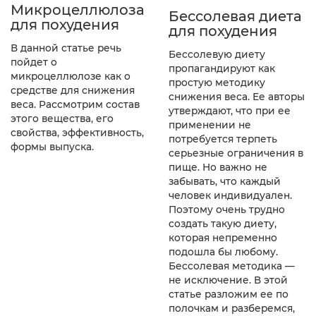
Микроцеллюлоза
Бессолевая диета
для похудения
для похудения
В данной статье речь
Бессолевую диету
пойдет о
пропагандируют как
микроцеллюлозе как о
простую методику
средстве для снижения
снижения веса. Ее авторы
веса. Рассмотрим состав
утверждают, что при ее
этого вещества, его
применении не
свойства, эффективность,
потребуется терпеть
формы выпуска.
серьезные ограничения в
пище. Но важно не
забывать, что каждый
человек индивидуален.
Поэтому очень трудно
создать такую диету,
которая непременно
подошла бы любому.
Бессолевая методика —
не исключение. В этой
статье разложим ее по
полочкам и разберемся,