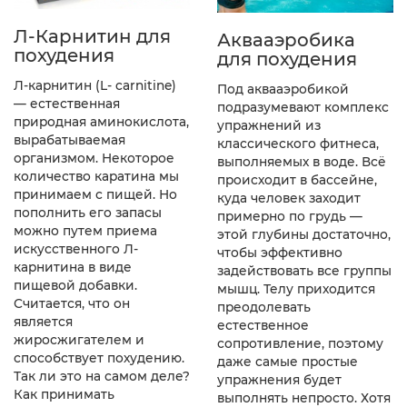
Л-Карнитин для
Аквааэробика
похудения
для похудения
Л-карнитин (L- carnitine)
Под аквааэробикой
— естественная
подразумевают комплекс
природная аминокислота,
упражнений из
вырабатываемая
классического фитнеса,
организмом. Некоторое
выполняемых в воде. Всё
количество каратина мы
происходит в бассейне,
принимаем с пищей. Но
куда человек заходит
пополнить его запасы
примерно по грудь —
можно путем приема
этой глубины достаточно,
искусственного Л-
чтобы эффективно
карнитина в виде
задействовать все группы
пищевой добавки.
мышц. Телу приходится
Считается, что он
преодолевать
является
естественное
жиросжигателем и
сопротивление, поэтому
способствует похудению.
даже самые простые
Так ли это на самом деле?
упражнения будет
Как принимать
выполнять непросто. Хотя