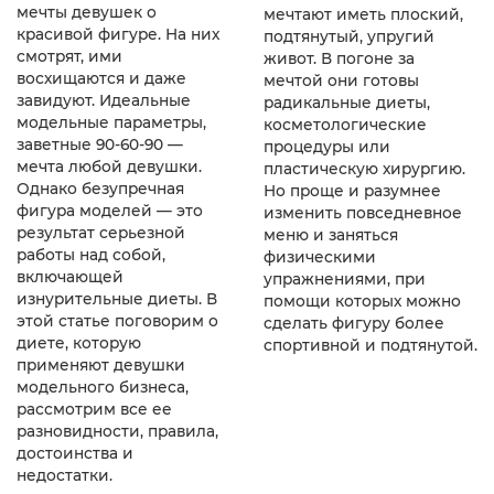
мечты девушек о
мечтают иметь плоский,
красивой фигуре. На них
подтянутый, упругий
смотрят, ими
живот. В погоне за
восхищаются и даже
мечтой они готовы
завидуют. Идеальные
радикальные диеты,
модельные параметры,
косметологические
заветные 90-60-90 —
процедуры или
мечта любой девушки.
пластическую хирургию.
Однако безупречная
Но проще и разумнее
фигура моделей — это
изменить повседневное
результат серьезной
меню и заняться
работы над собой,
физическими
включающей
упражнениями, при
изнурительные диеты. В
помощи которых можно
этой статье поговорим о
сделать фигуру более
диете, которую
спортивной и подтянутой.
применяют девушки
модельного бизнеса,
рассмотрим все ее
разновидности, правила,
достоинства и
недостатки.