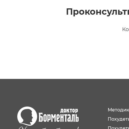
Проконсульт
Ко
Методик
Похудеть
Похудет