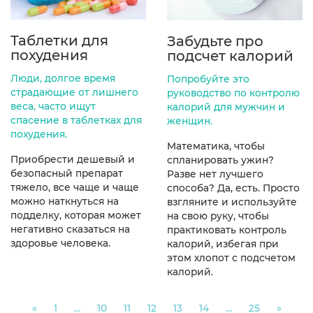
Таблетки для
Забудьте про
похудения
подсчет калорий
Люди, долгое время
Попробуйте это
страдающие от лишнего
руководство по контролю
веса, часто ищут
калорий для мужчин и
спасение в таблетках для
женщин.
похудения.
Математика, чтобы
Приобрести дешевый и
спланировать ужин?
безопасный препарат
Разве нет лучшего
тяжело, все чаще и чаще
способа? Да, есть. Просто
можно наткнуться на
взгляните и используйте
подделку, которая может
на свою руку, чтобы
негативно сказаться на
практиковать контроль
здоровье человека.
калорий, избегая при
этом хлопот с подсчетом
калорий.
Previous
Next
«
1
...
10
11
12
13
14
...
25
»