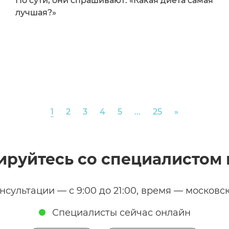
По сути, они спрашивают: «Какая диета самая
лучшая?»
Next
1
2
3
4
5
...
25
»
ируйтесь со специалистом 
нсультации — с 9:00 до 21:00, время — московс
Специалисты сейчас онлайн