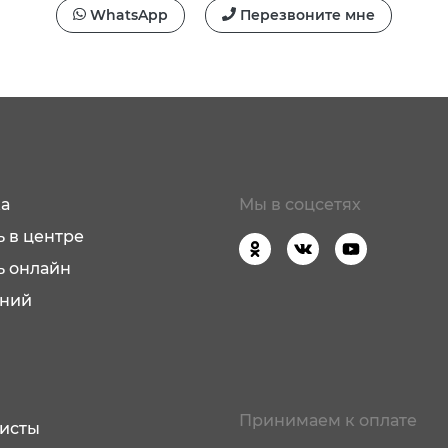
WhatsApp
Перезвоните мне
а
Мы в соцсетях
 в центре
ь онлайн
аний
Принимаем к оплате
исты