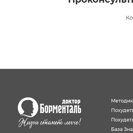
Ко
Методик
Похудеть
Похудет
База Зн