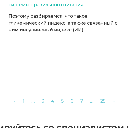
системы правильного питания.
Поэтому разбираемся, что такое
гликемический индекс, а также связанный с
ним инсулиновый индекс (ИИ)
Previous
Next
«
1
...
3
4
5
6
7
...
25
»
ируйтесь со специалистом 