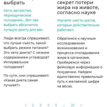
секрет потери
выбрать
жира на животе,
Кето, веганство,
согласно науке
периодическое
голодание… Вот как
Изучите шесть шагов,
выбрать абсолютно
которые действительно
лучшую диету для вас.
работают.
Люди всегда спрашивают,
Обратимся к научным
что лучше съесть, какой
исследованиям
выбрать режим питания?
возникновения и
Это кето диета? С низким
процесса откладывания
содержанием углеводов?
жира в организме.
Интервальное
Проберемся через
голодание?
фейковую информацию о
похудении. Найдем
По сути, они спрашивают:
единственно правильный
«Какая диета самая
путь к желаемой цифре
лучшая?»
на весах.
Next
1
2
3
4
5
...
25
»