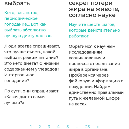
секрет потери
выбрать
жира на животе,
Кето, веганство,
согласно науке
периодическое
голодание… Вот как
Изучите шесть шагов,
выбрать абсолютно
которые действительно
лучшую диету для вас.
работают.
Люди всегда спрашивают,
Обратимся к научным
что лучше съесть, какой
исследованиям
выбрать режим питания?
возникновения и
Это кето диета? С низким
процесса откладывания
содержанием углеводов?
жира в организме.
Интервальное
Проберемся через
голодание?
фейковую информацию о
похудении. Найдем
По сути, они спрашивают:
единственно правильный
«Какая диета самая
путь к желаемой цифре
лучшая?»
на весах.
Next
1
2
3
4
5
...
25
»