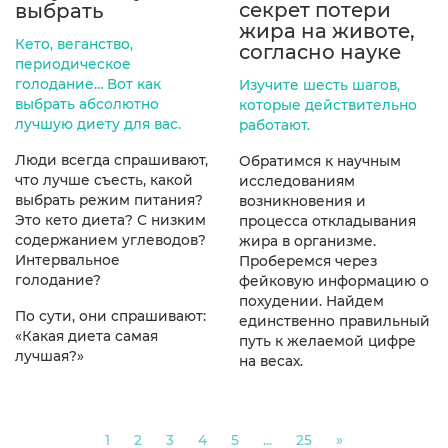
секрет потери
выбрать
жира на животе,
Кето, веганство,
согласно науке
периодическое
голодание… Вот как
Изучите шесть шагов,
выбрать абсолютно
которые действительно
лучшую диету для вас.
работают.
Люди всегда спрашивают,
Обратимся к научным
что лучше съесть, какой
исследованиям
выбрать режим питания?
возникновения и
Это кето диета? С низким
процесса откладывания
содержанием углеводов?
жира в организме.
Интервальное
Проберемся через
голодание?
фейковую информацию о
похудении. Найдем
По сути, они спрашивают:
единственно правильный
«Какая диета самая
путь к желаемой цифре
лучшая?»
на весах.
Next
1
2
3
4
5
...
25
»