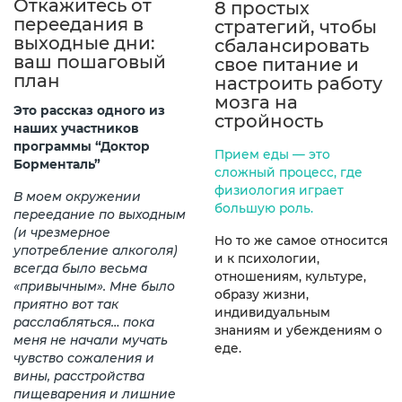
Откажитесь от
8 простых
переедания в
стратегий, чтобы
выходные дни:
сбалансировать
ваш пошаговый
свое питание и
план
настроить работу
мозга на
Это рассказ одного из
стройность
наших участников
программы “Доктор
Прием еды — это
Борменталь”
сложный процесс, где
физиология играет
В моем окружении
большую роль.
переедание по выходным
(и чрезмерное
Но то же самое относится
употребление алкоголя)
и к психологии,
всегда было весьма
отношениям, культуре,
«привычным». Мне было
образу жизни,
приятно вот так
индивидуальным
расслабляться… пока
знаниям и убеждениям о
меня не начали мучать
еде.
чувство сожаления и
вины, расстройства
пищеварения и лишние