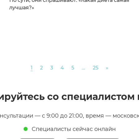
По сути, они спрашивают: «Какая диета самая
лучшая?»
Next
1
2
3
4
5
...
25
»
ируйтесь со специалистом 
нсультации — с 9:00 до 21:00, время — московс
Специалисты сейчас онлайн