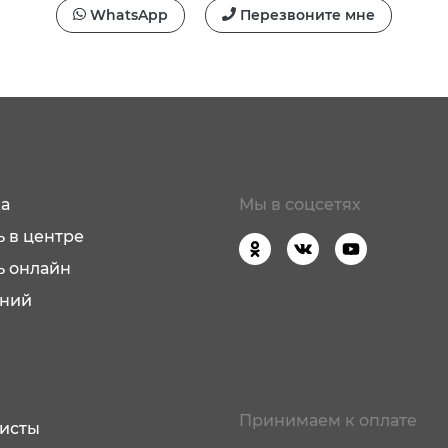
WhatsApp
Перезвоните мне
а
Мы в соцсетях
 в центре
ь онлайн
аний
Принимаем к оплате
исты