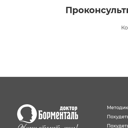
Проконсульт
Ко
Методик
Похудеть
Похудет