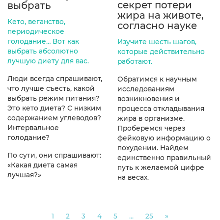
секрет потери
выбрать
жира на животе,
Кето, веганство,
согласно науке
периодическое
голодание… Вот как
Изучите шесть шагов,
выбрать абсолютно
которые действительно
лучшую диету для вас.
работают.
Люди всегда спрашивают,
Обратимся к научным
что лучше съесть, какой
исследованиям
выбрать режим питания?
возникновения и
Это кето диета? С низким
процесса откладывания
содержанием углеводов?
жира в организме.
Интервальное
Проберемся через
голодание?
фейковую информацию о
похудении. Найдем
По сути, они спрашивают:
единственно правильный
«Какая диета самая
путь к желаемой цифре
лучшая?»
на весах.
Next
1
2
3
4
5
...
25
»