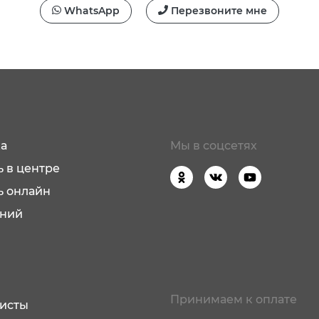
WhatsApp
Перезвоните мне
а
Мы в соцсетях
 в центре
ь онлайн
аний
Принимаем к оплате
исты