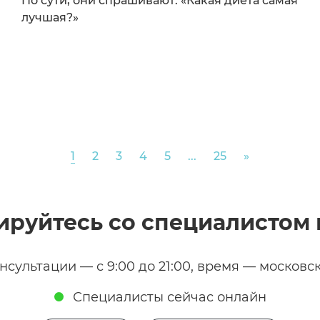
По сути, они спрашивают: «Какая диета самая
лучшая?»
Next
1
2
3
4
5
...
25
»
ируйтесь со специалистом 
нсультации — с 9:00 до 21:00, время — московс
Специалисты сейчас онлайн