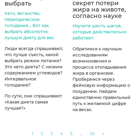
секрет потери
выбрать
жира на животе,
Кето, веганство,
согласно науке
периодическое
голодание… Вот как
Изучите шесть шагов,
выбрать абсолютно
которые действительно
лучшую диету для вас.
работают.
Люди всегда спрашивают,
Обратимся к научным
что лучше съесть, какой
исследованиям
выбрать режим питания?
возникновения и
Это кето диета? С низким
процесса откладывания
содержанием углеводов?
жира в организме.
Интервальное
Проберемся через
голодание?
фейковую информацию о
похудении. Найдем
По сути, они спрашивают:
единственно правильный
«Какая диета самая
путь к желаемой цифре
лучшая?»
на весах.
Next
1
2
3
4
5
...
25
»