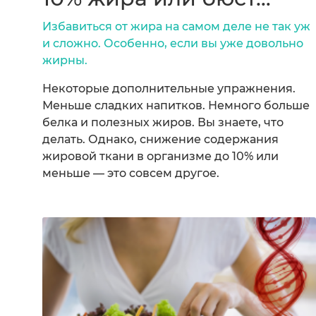
Избавиться от жира на самом деле не так уж
и сложно. Особенно, если вы уже довольно
жирны.
Некоторые дополнительные упражнения.
Меньше сладких напитков. Немного больше
белка и полезных жиров. Вы знаете, что
делать. Однако, снижение содержания
жировой ткани в организме до 10% или
меньше — это совсем другое.