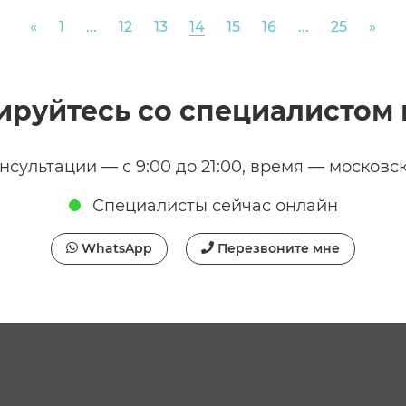
Previous
Nex
«
1
...
12
13
14
15
16
...
25
»
ируйтесь со специалистом 
нсультации — с 9:00 до 21:00, время — московс
Специалисты сейчас онлайн
WhatsApp
Перезвоните мне