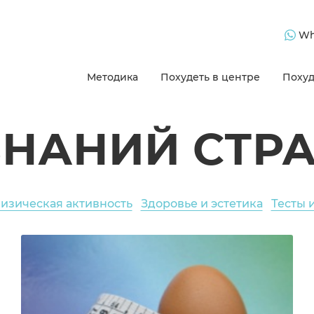
Wh
Методика
Похудеть в центре
Похуд
ЗНАНИЙ СТР
изическая активность
Здоровье и эстетика
Тесты 