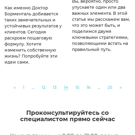
Вы, вероятно, просто
упускаете один или два
Как именно Доктор
важных элемента. В этой
Борменталь добивается
статье мы расскажем вам,
таких замечательных и
что это может быть, и
устойчивых результатов у
поделимся двумя
клиентов. Сегодня
ключевыми стратегиями,
раскроем пошаговую
позволяющими встать на
формулу. Хотите
правильный путь.
изменить собственную
жизнь? Попробуйте эти
идеи сами.
Previous
Next
«
1
...
12
13
14
15
16
...
25
»
Проконсультируйтесь со
специалистом прямо сейчас