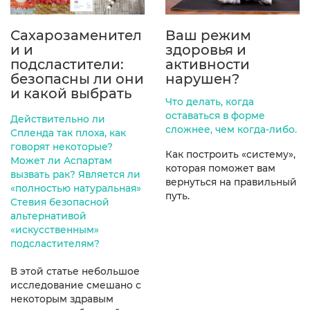
Сахарозаменител
Ваш режим
и и
здоровья и
подсластители:
активности
безопасны ли они
нарушен?
и какой выбрать
Что делать, когда
оставаться в форме
Действительно ли
сложнее, чем когда-либо.
Спленда так плоха, как
говорят некоторые?
Как построить «систему»,
Может ли Аспартам
которая поможет вам
вызвать рак? Является ли
вернуться на правильный
«полностью натуральная»
путь.
Стевия безопасной
альтернативой
«искусственным»
подсластителям?
В этой статье небольшое
исследование смешано с
некоторым здравым