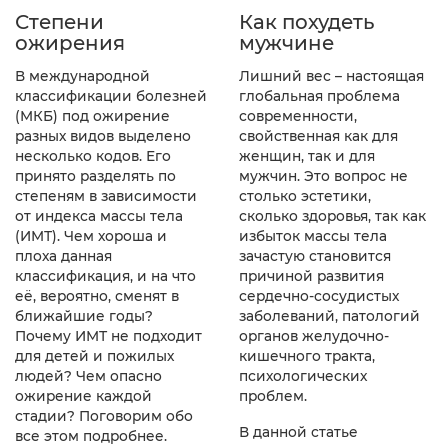
Как похудеть
Степени
мужчине
ожирения
Лишний вес – настоящая
В международной
глобальная проблема
классификации болезней
современности,
(МКБ) под ожирение
свойственная как для
разных видов выделено
женщин, так и для
несколько кодов. Его
мужчин. Это вопрос не
принято разделять по
столько эстетики,
степеням в зависимости
сколько здоровья, так как
от индекса массы тела
избыток массы тела
(ИМТ). Чем хороша и
зачастую становится
плоха данная
причиной развития
классификация, и на что
сердечно-сосудистых
её, вероятно, сменят в
заболеваний, патологий
ближайшие годы?
органов желудочно-
Почему ИМТ не подходит
кишечного тракта,
для детей и пожилых
психологических
людей? Чем опасно
проблем.
ожирение каждой
стадии? Поговорим обо
В данной статье
все этом подробнее.