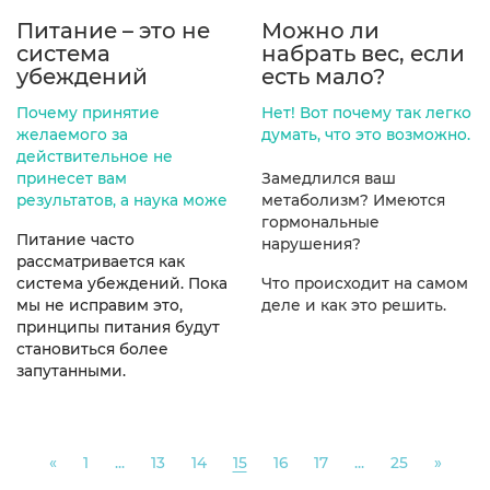
Питание – это не
Можно ли
система
набрать вес, если
убеждений
есть мало?
Почему принятие
Нет! Вот почему так легко
желаемого за
думать, что это возможно.
действительное не
принесет вам
Замедлился ваш
результатов, а наука може
метаболизм?
Имеются
гормональные
Питание часто
нарушения?
рассматривается как
система убеждений. Пока
Что происходит на самом
мы не исправим это,
деле и как это решить.
принципы питания будут
становиться более
запутанными.
Previous
Next
«
1
...
13
14
15
16
17
...
25
»