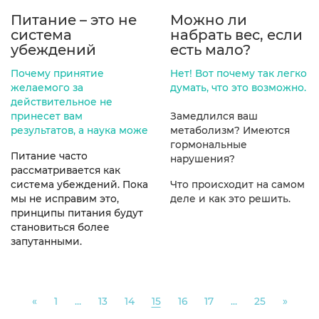
Питание – это не
Можно ли
система
набрать вес, если
убеждений
есть мало?
Почему принятие
Нет! Вот почему так легко
желаемого за
думать, что это возможно.
действительное не
принесет вам
Замедлился ваш
результатов, а наука може
метаболизм?
Имеются
гормональные
Питание часто
нарушения?
рассматривается как
система убеждений. Пока
Что происходит на самом
мы не исправим это,
деле и как это решить.
принципы питания будут
становиться более
запутанными.
Previous
Next
«
1
...
13
14
15
16
17
...
25
»