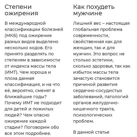
Как похудеть
Степени
мужчине
ожирения
Лишний вес – настоящая
В международной
глобальная проблема
классификации болезней
современности,
(МКБ) под ожирение
свойственная как для
разных видов выделено
женщин, так и для
несколько кодов. Его
мужчин. Это вопрос не
принято разделять по
столько эстетики,
степеням в зависимости
сколько здоровья, так как
от индекса массы тела
избыток массы тела
(ИМТ). Чем хороша и
зачастую становится
плоха данная
причиной развития
классификация, и на что
сердечно-сосудистых
её, вероятно, сменят в
заболеваний, патологий
ближайшие годы?
органов желудочно-
Почему ИМТ не подходит
кишечного тракта,
для детей и пожилых
психологических
людей? Чем опасно
проблем.
ожирение каждой
стадии? Поговорим обо
В данной статье
все этом подробнее.