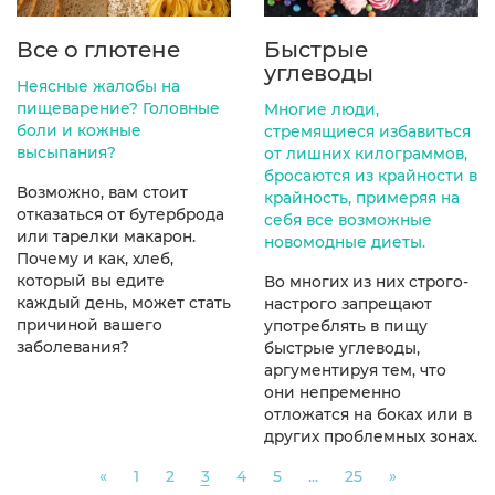
Все о глютене
Быстрые
углеводы
Неясные жалобы на
пищеварение? Головные
Многие люди,
боли и кожные
стремящиеся избавиться
высыпания?
от лишних килограммов,
бросаются из крайности в
Возможно, вам стоит
крайность, примеряя на
отказаться от бутерброда
себя все возможные
или тарелки макарон.
новомодные диеты.
Почему и как, хлеб,
который вы едите
Во многих из них строго-
каждый день, может стать
настрого запрещают
причиной вашего
употреблять в пищу
заболевания?
быстрые углеводы,
аргументируя тем, что
они непременно
отложатся на боках или в
других проблемных зонах.
Previous
Next
«
1
2
3
4
5
...
25
»