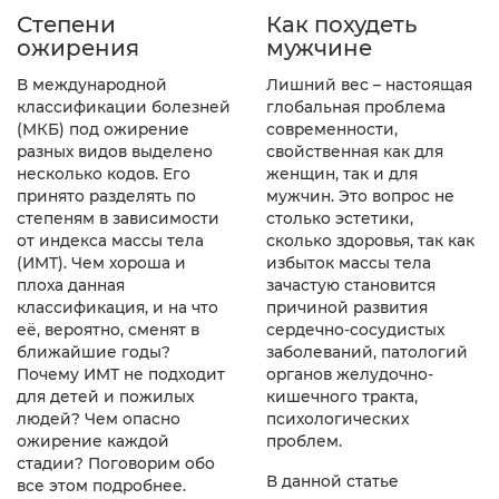
Как похудеть
Степени
мужчине
ожирения
Лишний вес – настоящая
В международной
глобальная проблема
классификации болезней
современности,
(МКБ) под ожирение
свойственная как для
разных видов выделено
женщин, так и для
несколько кодов. Его
мужчин. Это вопрос не
принято разделять по
столько эстетики,
степеням в зависимости
сколько здоровья, так как
от индекса массы тела
избыток массы тела
(ИМТ). Чем хороша и
зачастую становится
плоха данная
причиной развития
классификация, и на что
сердечно-сосудистых
её, вероятно, сменят в
заболеваний, патологий
ближайшие годы?
органов желудочно-
Почему ИМТ не подходит
кишечного тракта,
для детей и пожилых
психологических
людей? Чем опасно
проблем.
ожирение каждой
стадии? Поговорим обо
В данной статье
все этом подробнее.