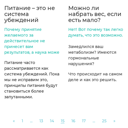
Питание – это не
Можно ли
система
набрать вес, если
убеждений
есть мало?
Почему принятие
Нет! Вот почему так легко
желаемого за
думать, что это возможно.
действительное не
принесет вам
Замедлился ваш
результатов, а наука може
метаболизм?
Имеются
гормональные
Питание часто
нарушения?
рассматривается как
система убеждений. Пока
Что происходит на самом
мы не исправим это,
деле и как это решить.
принципы питания будут
становиться более
запутанными.
Previous
Next
«
1
...
13
14
15
16
17
...
25
»