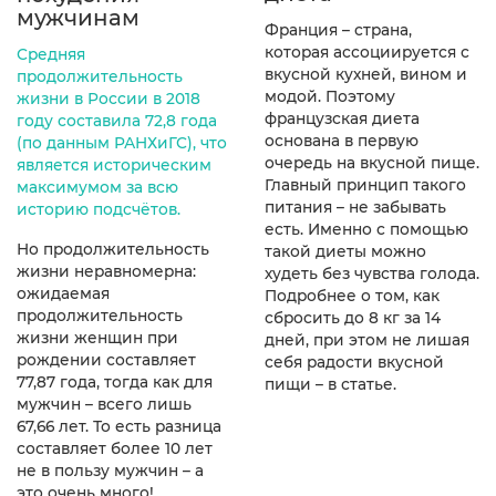
мужчинам
Франция – страна,
которая ассоциируется с
Средняя
вкусной кухней, вином и
продолжительность
модой. Поэтому
жизни в России в 2018
французская диета
году составила 72,8 года
основана в первую
(по данным РАНХиГС), что
очередь на вкусной пище.
является историческим
Главный принцип такого
максимумом за всю
питания – не забывать
историю подсчётов.
есть. Именно с помощью
Но продолжительность
такой диеты можно
жизни неравномерна:
худеть без чувства голода.
ожидаемая
Подробнее о том, как
продолжительность
сбросить до 8 кг за 14
жизни женщин при
дней, при этом не лишая
рождении составляет
себя радости вкусной
77,87 года, тогда как для
пищи – в статье.
мужчин – всего лишь
67,66 лет. То есть разница
составляет более 10 лет
не в пользу мужчин – а
это очень много!